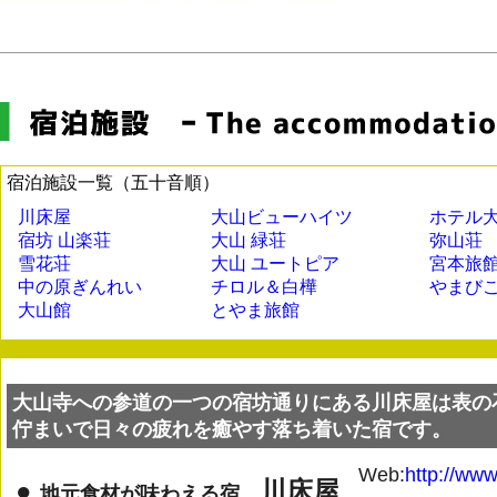
宿泊施設一覧（五十音順）
川床屋
大山ビューハイツ
ホテル
宿坊 山楽荘
大山 緑荘
弥山荘
雪花荘
大山 ユートピア
宮本旅
中の原ぎんれい
チロル＆白樺
やまび
大山館
とやま旅館
大山寺への参道の一つの宿坊通りにある川床屋は表の
佇まいで日々の疲れを癒やす落ち着いた宿です。
Web:
http://www
●
川床屋
地元食材が味わえる宿