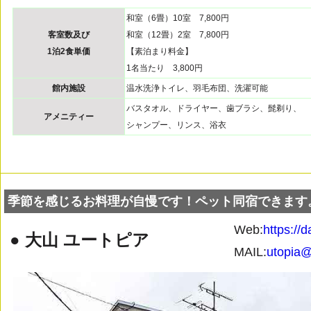
和室（6畳）10室 7,800円
客室数及び
和室（12畳）2室 7,800円
1泊2食単価
【素泊まり料金】
1名当たり 3,800円
館内施設
温水洗浄トイレ、羽毛布団、洗濯可能
バスタオル、ドライヤー、歯ブラシ、髭剃り、
アメニティー
シャンプー、リンス、浴衣
季節を感じるお料理が自慢です！ペット同宿できます
Web:
https://
● 大山 ユートピア
MAIL:
utopia@