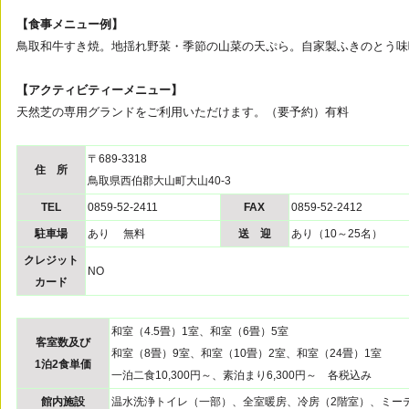
【食事メニュー例】
鳥取和牛すき焼。地揺れ野菜・季節の山菜の天ぷら。自家製ふきのとう味
【アクティビティーメニュー】
天然芝の専用グランドをご利用いただけます。（要予約）有料
〒689-3318
住 所
鳥取県西伯郡大山町大山40-3
TEL
0859-52-2411
FAX
0859-52-2412
駐車場
あり 無料
送 迎
あり（10～25名）
クレジット
NO
カード
和室（4.5畳）1室、和室（6畳）5室
客室数及び
和室（8畳）9室、和室（10畳）2室、和室（24畳）1室
1泊2食単価
一泊二食10,300円～、素泊まり6,300円～ 各税込み
館内施設
温水洗浄トイレ（一部）、全室暖房、冷房（2階室）、ミー