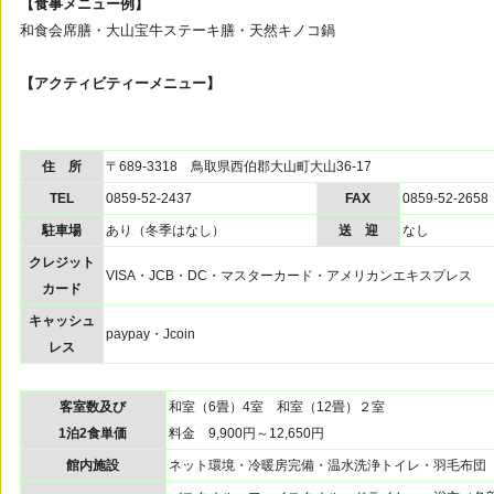
【食事メニュー例】
和食会席膳・大山宝牛ステーキ膳・天然キノコ鍋
【アクティビティーメニュー】
住 所
〒689-3318 鳥取県西伯郡大山町大山36-17
TEL
0859-52-2437
FAX
0859-52-2658
駐車場
あり（冬季はなし）
送 迎
なし
クレジット
VISA・JCB・DC・マスターカード・アメリカンエキスプレス
カード
キャッシュ
paypay・Jcoin
レス
客室数及び
和室（6畳）4室 和室（12畳）２室
1泊2食単価
料金 9,900円～12,650円
館内施設
ネット環境・冷暖房完備・温水洗浄トイレ・羽毛布団