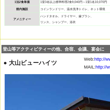
1泊2食単価
1室3名以上標準料理2食9,040円～1室1名10,070円
館内施設
コインランドリー、温水洗浄トイレ、ネット環境
ハンドタオル、ドライヤー、歯ブラシ、
アメニティー
リンス、シャンプー、浴衣
登山等アクティビティーの他、合宿、会議、宴会に
Web:
http://
● 大山ビューハイツ
MAIL:
http://