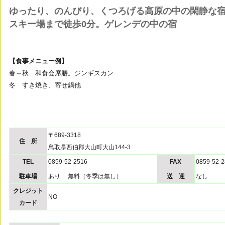
ゆったり、のんびり、くつろげる高原の中の閑静な
スキー場まで徒歩0分。ゲレンデの中の宿
【食事メニュー例】
春～秋 和食会席膳。ジンギスカン
冬 すき焼き、寄せ鍋他
〒689-3318
住 所
鳥取県西伯郡大山町大山144-3
TEL
0859-52-2516
FAX
0859-52-
駐車場
あり 無料（冬季は無し）
送 迎
なし
クレジット
NO
カード