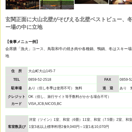
玄関正面に大山北壁がそびえる北壁ベストビュー、
ー場の中に立地
【食事メニュー例】
会席膳「漁火」コース、鳥取和牛の焼き肉や各種鍋、鴨鍋、冬はスキー場
地
住 所
大山町大山145-7
TEL
0859-52-2518
FAX
0859-5
駐車場
あり（但し冬季は使用不可） 無料
送 迎
あり 
クレジット
OK（但し、旅行サイト等手数料がかかる場合不可）
カード
VISA,JCB,NICOS,BC
洋室（ツイン）1室、和室（6畳）11室、和室（7.5畳）2室、和
客室数及び
1室3名以上標準料理2食9,040円～1室1名10,070円