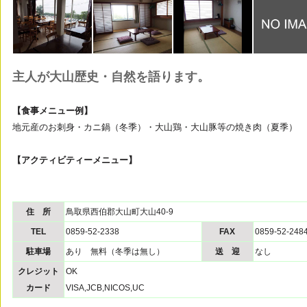
主人が大山歴史・自然を語ります。
【食事メニュー例】
地元産のお刺身・カニ鍋（冬季）・大山鶏・大山豚等の焼き肉（夏季）
【アクティビティーメニュー】
住 所
鳥取県西伯郡大山町大山40-9
TEL
0859-52-2338
FAX
0859-52-248
駐車場
あり 無料（冬季は無し）
送 迎
なし
クレジット
OK
カード
VISA,JCB,NICOS,UC