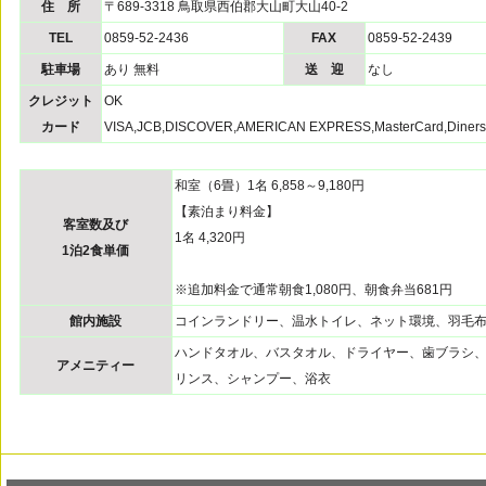
住 所
〒689-3318 鳥取県西伯郡大山町大山40-2
TEL
0859-52-2436
FAX
0859-52-2439
駐車場
あり 無料
送 迎
なし
クレジット
OK
カード
VISA,JCB,DISCOVER,AMERICAN EXPRESS,MasterCard,Diners
和室（6畳）1名 6,858～9,180円
【素泊まり料金】
客室数及び
1名 4,320円
1泊2食単価
※追加料金で通常朝食1,080円、朝食弁当681円
館内施設
コインランドリー、温水トイレ、ネット環境、羽毛
ハンドタオル、バスタオル、ドライヤー、歯ブラシ
アメニティー
リンス、シャンプー、浴衣