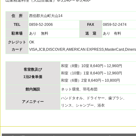
山菜精進料理（大山百歳食）＠3,240-～＠5,400-
住 所
西伯郡大山町大山14
TEL
0859-52-2006
FAX
0859-52-2474
駐車場
あり 無料
送 迎
あり 有料
クレジット
OK
カード
VISA,JCB,DISCOVER,AMERICAN EXPRESS,MasterCard,Diners
和室（8畳）10室 8,640円～12,960円
客室数及び
和室（10畳）1室 8,640円～12,960円
1泊2食単価
和室（6畳）2室 8,640円～10,800円
館内施設
ネット環境、羽毛布団
ハンドタオル、ドライヤー、歯ブラシ、
アメニティー
リンス、シャンプー、浴衣