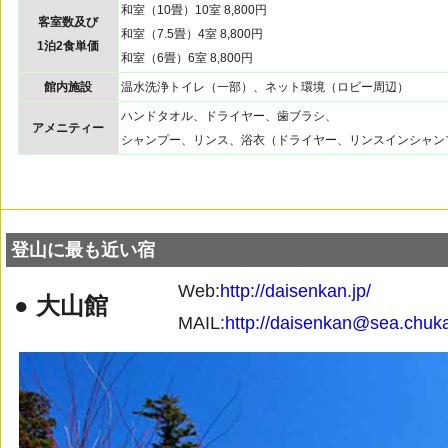
和室（10畳）10室 8,800円
客室数及び
和室（7.5畳）4室 8,800円
1泊2食単価
和室（6畳）6室 8,800円
館内施設
温水洗浄トイレ（一部）、ネット環境（ロビー周辺）
ハンドタオル、ドライヤー、歯ブラシ、
アメニティー
シャンプー、リンス、浴衣（ドライヤー、リンスインシャン
登山に最も近い宿
Web:
http://daisenkan.jp/
● 大山館
MAIL:
http://daisenkan@sea.chuka