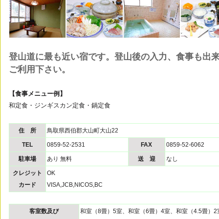
登山道に最も近い宿です。登山後の入力、食事も出
ご利用下さい。
【食事メニュー例】
和定食・ジンギスカン定食・鍋定食
住 所
鳥取県西伯郡大山町大山22
TEL
0859-52-2531
FAX
0859-52-6062
駐車場
あり 無料
送 迎
なし
クレジット
OK
カード
VISA,JCB,NICOS,BC
客室数及び
和室（8畳）5室、和室（6畳）4室、和室（4.5畳）2