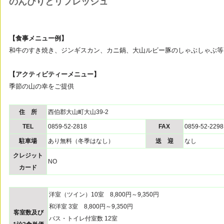
のんびりとリフレッシュ
【食事メニュー例】
和牛のすき焼き、ジンギスカン、カニ鍋、大山ルビー豚のしゃぶしゃぶ等
【アクティビティーメニュー】
季節の山の幸をご提供
住 所
西伯郡大山町大山39-2
TEL
0859-52-2818
FAX
0859-52-2298
駐車場
あり無料（冬季はなし）
送 迎
なし
クレジット
NO
カード
洋室（ツイン）10室 8,800円～9,350円
和洋室 3室 8,800円～9,350円
客室数及び
バス・トイレ付室数 12室